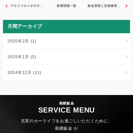
アルファロメオのキズ凹み修理なら南郷鈑金へ！小さなキズから大きなヘコミまで保険まで対応
新着情報一覧
板金塗装と交換修理の違い｜どちらがお得？【宝塚市の南郷鈑金】
月間アーカイブ
2025年2月
(1)
2025年1月
(5)
2024年12月
(11)
南郷鈑金
SERVICE MENU
充実のカーライフをお過ごしいただくために、
南郷鈑金 が