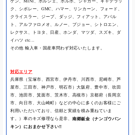
ゲン、MINI、ポルシェ、ボルボ、ジャガー、キャデラッ
ク、シボレー、GMC、ハマー、リンカーン、フォード、
クライスラー、ジープ、ダッジ、フィアット、アバル
ト、アルファロメオ、ルノー、プジョー、シトロエン、
レクサス、トヨタ、日産、ホンダ、マツダ、スズキ、ダ
イハツ etc...
その他 輸入車・国産車問わず対応いたします。
対応エリア
兵庫県（宝塚市、西宮市、伊丹市、川西市、尼崎市、芦
屋市、三田市、神戸市、明石市）大阪府、豊中市、吹田
市、池田市、箕面市、茨木市、高槻市）京都府（長岡京
市、向日市、大山崎町）などの中心に多くのお客様にご
利用いただいており、信頼と実績を積み重ねていま
す。）車のキズ修理なら是非、
南郷鈑金（ナンゴウバン
キン）に
おまかせ下さい‼︎