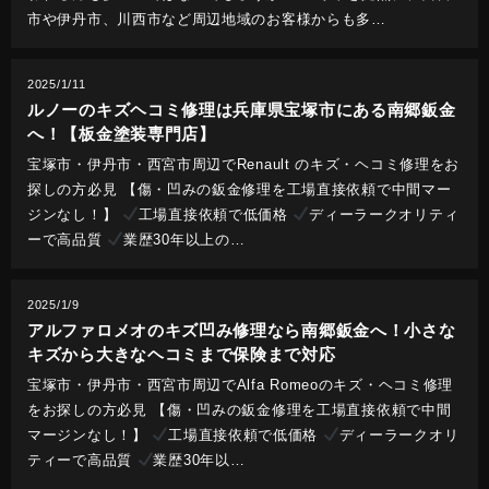
市や伊丹市、川西市など周辺地域のお客様からも多…
2025/1/11
ルノーのキズヘコミ修理は兵庫県宝塚市にある南郷鈑金
へ！【板金塗装専門店】
宝塚市・伊丹市・西宮市周辺でRenault のキズ・ヘコミ修理をお
探しの方必見 【傷・凹みの鈑金修理を工場直接依頼で中間マー
ジンなし！】
工場直接依頼で低価格
ディーラークオリティ
ーで高品質
業歴30年以上の…
2025/1/9
アルファロメオのキズ凹み修理なら南郷鈑金へ！小さな
キズから大きなヘコミまで保険まで対応
宝塚市・伊丹市・西宮市周辺でAlfa Romeoのキズ・ヘコミ修理
をお探しの方必見 【傷・凹みの鈑金修理を工場直接依頼で中間
マージンなし！】
工場直接依頼で低価格
ディーラークオリ
ティーで高品質
業歴30年以…