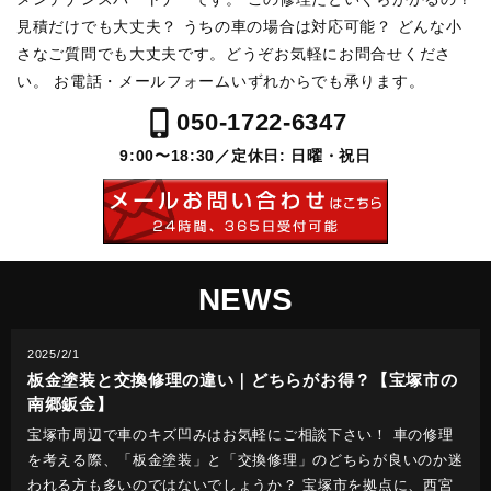
見積だけでも大丈夫？ うちの車の場合は対応可能？
どんな小
さなご質問でも大丈夫です。どうぞお気軽にお問合せくださ
い。
お電話・メールフォームいずれからでも承ります。
phone_iphone
050-1722-6347
9:00〜18:30／定休日: 日曜・祝日
NEWS
2025/2/1
板金塗装と交換修理の違い｜どちらがお得？【宝塚市の
南郷鈑金】
宝塚市周辺で車のキズ凹みはお気軽にご相談下さい！ 車の修理
を考える際、「板金塗装」と「交換修理」のどちらが良いのか迷
われる方も多いのではないでしょうか？ 宝塚市を拠点に、西宮